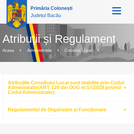
Primăria Colonești
Județul Bacău
Atribuții și Regulament
Acasa
Administrație
Consiliul Local
Atribuțiile Consiliului Local sunt stabilite prin Codul
Administrativ(ART. 129 din OUG nr.57/2019 privind
Codul Administrativ):
Regulamentul de Organizare și Funcționare