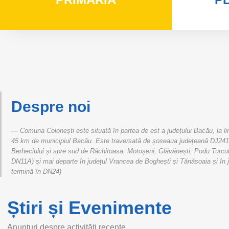
Despre noi
Comuna Colonești este situată în partea de est a județului Bacău, la li
45 km de municipiul Bacău. Este traversată de șoseaua județeană DJ241,
Berheciului și spre sud de Răchitoasa, Motoșeni, Glăvănești, Podu Turcul
DN11A) și mai departe în județul Vrancea de Boghești și Tănăsoaia și în 
termină în DN24)
Știri și Evenimente
Anunțuri despre activități recente