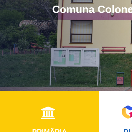
Comuna Colone
PRIMĂRIA
PL