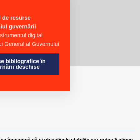
l de resurse
iul guvernării
strumentul digital
lui General al Guvernului
e bibliografice în
nării deschise
 ce înseamnă că și obiectivele stabilite vor putea fi atinse