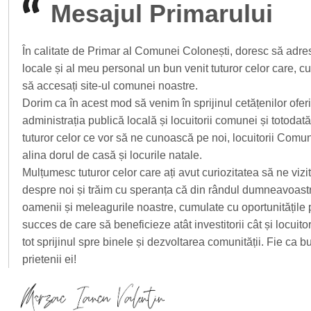
Mesajul Primarului
În calitate de Primar al Comunei Colonești, doresc să adres
locale și al meu personal un bun venit tuturor celor care, c
să accesați site-ul comunei noastre.
Dorim ca în acest mod să venim în sprijinul cetățenilor oferi
administrația publică locală și locuitorii comunei și totoda
tuturor celor ce vor să ne cunoască pe noi, locuitorii Comune
alina dorul de casă și locurile natale.
Mulțumesc tuturor celor care ați avut curiozitatea să ne vizitaț
despre noi și trăim cu speranța că din rândul dumneavoastră, a
oamenii și meleagurile noastre, cumulate cu oportunitățile 
succes de care să beneficieze atât investitorii cât și locui
tot sprijinul spre binele și dezvoltarea comunității. Fie ca
prietenii ei!