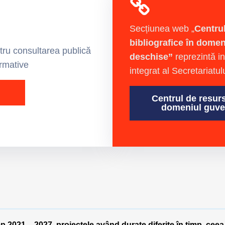
Secțiunea web „
Centru
bibliografice în domen
tru consultarea publică
deschise”
reprezintă in
ormative
integrat al Secretariatu
Centrul de resurs
domeniul guver
mp 2021 – 2027, proiectele având durate diferite în timp, ceea