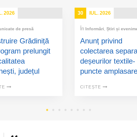
L. 2026
30
IUL. 2026
În
nicate de presă
Informări
,
Știri și evenim
truire Grădiniță
Anunț privind
rogram prelungit
colectarea separa
calitatea
deșeurilor textile-
ești, județul
puncte amplasar
ău
containere specia
TE
CITEȘTE