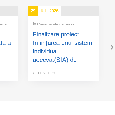
29
IUL. 2026
2
În
ente
Comunicate de presă
Finalizare proiect –
tă a
Înființarea unui sistem
individual
e
adecvat(SIA) de
le
colectare și epurare a
CITEȘTE
apelor uzate in
localitățile Colonești,
Zapodia și Călini din
comuna Colonești,
județul Bacău