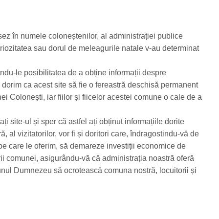
ez în numele coloneștenilor, al administrației publice
uriozitatea sau dorul de meleagurile natale v-au determinat
ndu-le posibilitatea de a obține informații despre
tă dorim ca acest site să fie o fereastră deschisă permanent
i Colonești, iar fiilor și fiicelor acestei comune o cale de a
i site-ul și sper că astfel ați obținut informațiile dorite
l vizitatorilor, vor fi și doritori care, îndragostindu-vă de
pe care le oferim, să demareze investiții economice de
torii comunei, asigurându-vă că administrația noastră oferă
 bunul Dumnezeu să ocrotească comuna nostră, locuitorii și