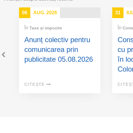
06
AUG. 2026
31
IU
În
În
Taxe și impozite
Comu
a
Anunț colectiv pentru
Cons
comunicarea prin
cu p
e
publicitate 05.08.2026
în lo
Colon
Bac
CITEȘTE
CITEȘ