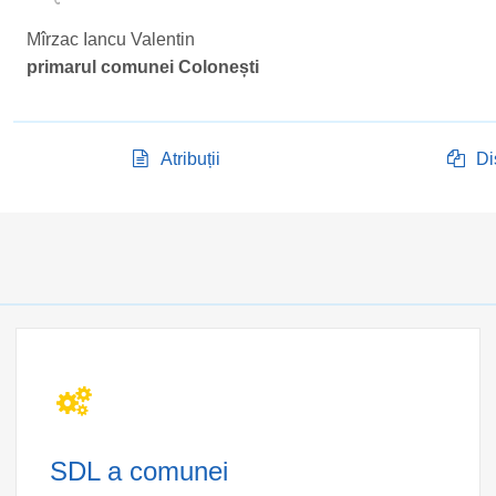
Mîrzac Iancu Valentin
primarul comunei Colonești
Atribuții
Di
SDL a comunei