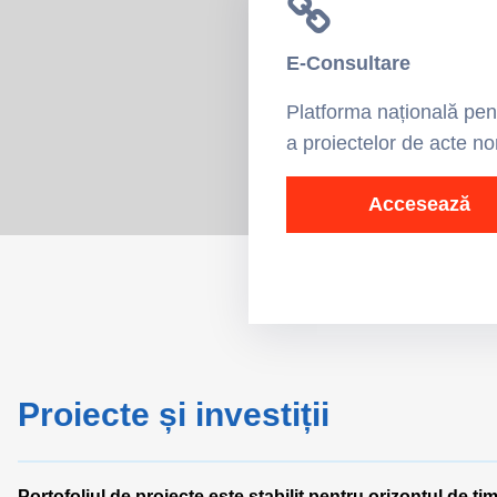
E-Consultare
Platforma națională pen
a proiectelor de acte n
Accesează
Proiecte și investiții
Portofoliul de proiecte este stabilit pentru orizontul de ti