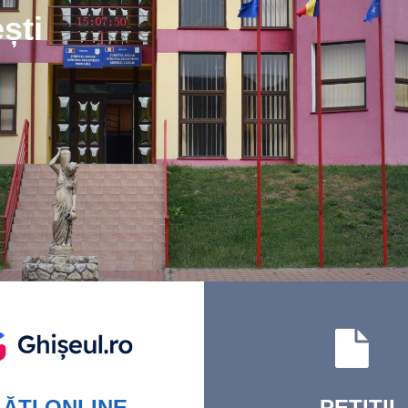
ști
ĂȚI
ONLINE
PETIȚII