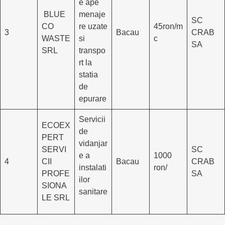
e ape
BLUE
menaje
SC
CO
re uzate
45ron/m
3
Bacau
CRAB
WASTE
si
c
SA
SRL
transpo
rt la
statia
de
epurare
Servicii
ECOEX
de
PERT
vidanjar
SERVI
SC
e a
1000
4
CII
Bacau
CRAB
instalati
ron/
PROFE
SA
ilor
SIONA
sanitare
LE SRL