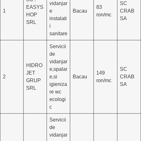
vidanjar
SC
EASYS
83
1
e
Bacau
CRAB
HOP
ron/mc
instalati
SA
SRL
i
sanitare
Servicii
de
vidanjar
HIDRO
e,spalar
SC
JET
149
2
e,si
Bacau
CRAB
GRUP
ron/mc
igieniza
SA
SRL
re wc
ecologi
c
Servicii
de
vidanjar