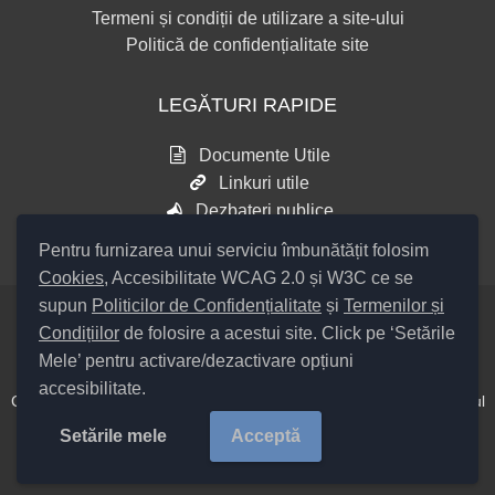
Termeni și condiții de utilizare a site-ului
Politică de confidențialitate site
LEGĂTURI RAPIDE
Documente Utile
Linkuri utile
Dezbateri publice
Pentru furnizarea unui serviciu îmbunătățit folosim
Cookies
, Accesibilitate WCAG 2.0 și W3C ce se
supun
Politicilor de Confidențialitate
și
Termenilor și
Condițiilor
de folosire a acestui site. Click pe ‘Setările
Setări Cookies și Accesibilitate
Mele’ pentru activare/dezactivare opțiuni
accesibilitate.
Cod Județ 4 / Județul Bacău / Tipul UAT – 14 – C – Comună / Codul
SIRUTA al Unității Administrativ Teritoriale COMUNA Colonești
Setările mele
Acceptă
20368 /
Copyright ©
2026
Primăria Colonești
județul Bacău