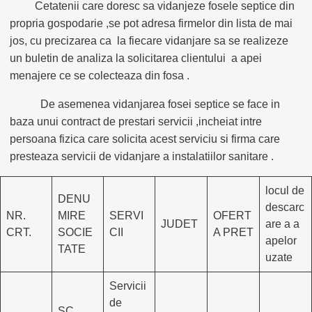
Cetatenii care doresc sa vidanjeze fosele septice din
propria gospodarie ,se pot adresa firmelor din lista de mai
jos, cu precizarea ca la fiecare vidanjare sa se realizeze
un buletin de analiza la solicitarea clientului a apei
menajere ce se colecteaza din fosa .
De asemenea vidanjarea fosei septice se face in
baza unui contract de prestari servicii ,incheiat intre
persoana fizica care solicita acest serviciu si firma care
presteaza servicii de vidanjare a instalatiilor sanitare .
locul de
DENU
descarc
NR.
MIRE
SERVI
OFERT
JUDET
are a a
CRT.
SOCIE
CII
A PRET
apelor
TATE
uzate
Servicii
de
SC .