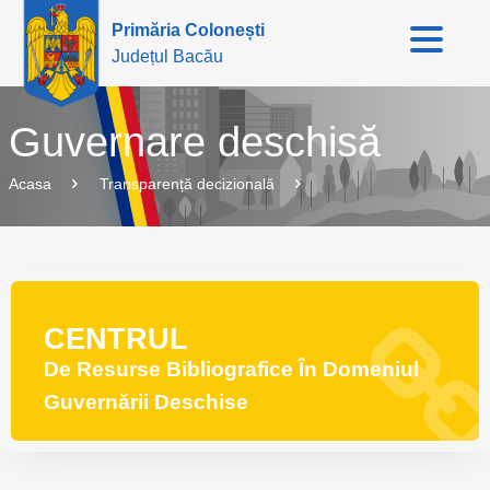
Primăria Colonești
Județul Bacău
Guvernare deschisă
Acasa
Transparență decizională
CENTRUL
De Resurse Bibliografice În Domeniul
Guvernării Deschise