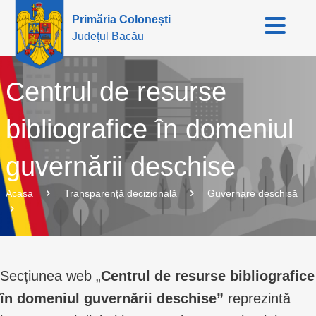
Primăria Colonești
Județul Bacău
Centrul de resurse
bibliografice în domeniul
guvernării deschise
Acasa
Transparență decizională
Guvernare deschisă
Secțiunea web „
Centrul de resurse bibliografice
în domeniul guvernării deschise”
reprezintă