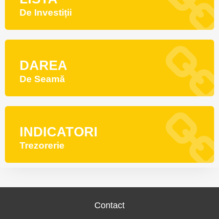
De Investiții
DAREA
De Seamă
INDICATORI
Trezorerie
Contact