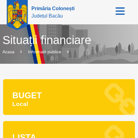
Primăria Colonești
Județul Bacău
Situații financiare
Acasa
Informații publice
BUGET
Local
LISTA