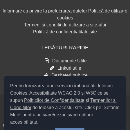
Informare cu privire la prelucrarea datelor
Politică de utilizare
cookies
Termeni și condiții de utilizare a site-ului
Politică de confidențialitate site
LEGĂTURI RAPIDE
Documente Utile
Linkuri utile
Dezbateri publice
Pentru furnizarea unui serviciu îmbunătățit folosim
Cookies
, Accesibilitate WCAG 2.0 și W3C ce se
supun
Politicilor de Confidențialitate
și
Termenilor și
Condițiilor
de folosire a acestui site. Click pe ‘Setările
Setări Cookies și Accesibilitate
Mele’ pentru activare/dezactivare opțiuni
accesibilitate.
Cod Județ 4 / Județul Bacău / Tipul UAT – 14 – C – Comună / Codul