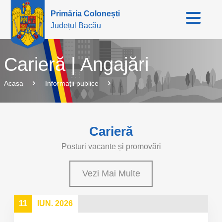
Primăria Colonești
Județul Bacău
Carieră | Angajări
Acasa
Informații publice
Carieră
Posturi vacante și promovări
Vezi Mai Multe
11
IUN. 2026