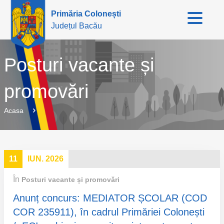
Primăria Colonești
Județul Bacău
Posturi vacante și
promovări
Acasa
11
IUN. 2026
În
Posturi vacante și promovări
Anunț concurs: MEDIATOR ȘCOLAR (COD
COR 235911), în cadrul Primăriei Colonești