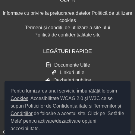
Informare cu privire la prelucrarea datelor
Politică de utilizare
cookies
Termeni și condiții de utilizare a site-ului
Politică de confidențialitate site
LEGĂTURI RAPIDE
Documente Utile
Linkuri utile
Dezbateri publice
Pentru furnizarea unui serviciu îmbunătățit folosim
Cookies
, Accesibilitate WCAG 2.0 și W3C ce se
supun
Politicilor de Confidențialitate
și
Termenilor și
Condițiilor
de folosire a acestui site. Click pe ‘Setările
Setări Cookies și Accesibilitate
Mele’ pentru activare/dezactivare opțiuni
accesibilitate.
Cod Județ 4 / Județul Bacău / Tipul UAT – 14 – C – Comună / Codul