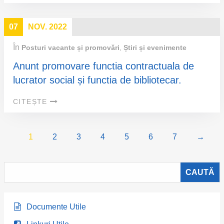
07
NOV. 2022
În
Posturi vacante și promovări
,
Știri și evenimente
Anunt promovare functia contractuala de
lucrator social și functia de bibliotecar.
CITEȘTE
1
2
3
4
5
6
7
→
Documente Utile