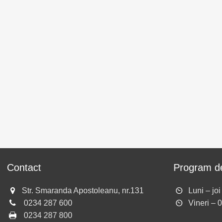
Contact
Program de
Str. Smaranda Apostoleanu, nr.131
Luni – jo
0234 287 600
Vineri – 
0234 287 800