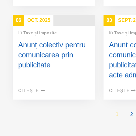
06
OCT. 2025
03
SEPT. 
În
În
Taxe și impozite
Taxe și im
Anunț colectiv pentru
Anunț co
comunicarea prin
comunic
publicitate
publicit
acte adm
fiscale
CITEȘTE
CITEȘTE
1
2