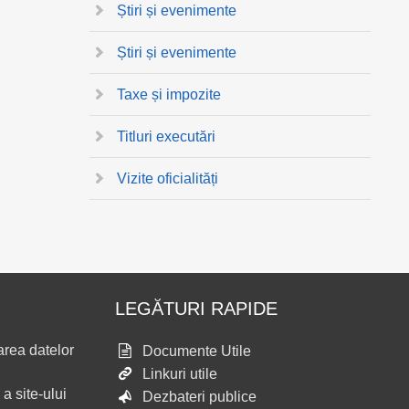
Știri și evenimente
Știri și evenimente
Taxe și impozite
Titluri executări
Vizite oficialități
LEGĂTURI RAPIDE
area datelor
Documente Utile
Linkuri utile
 a site-ului
Dezbateri publice