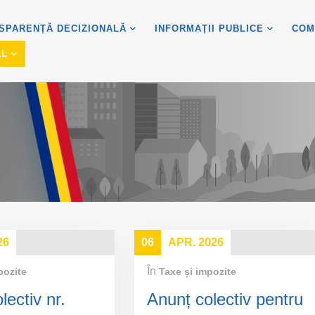
SPARENȚĂ DECIZIONALĂ
INFORMAȚII PUBLICE
COM
AL
26
06
APR. 2026
În
pozite
Taxe și impozite
lectiv nr.
Anunț colectiv pentru