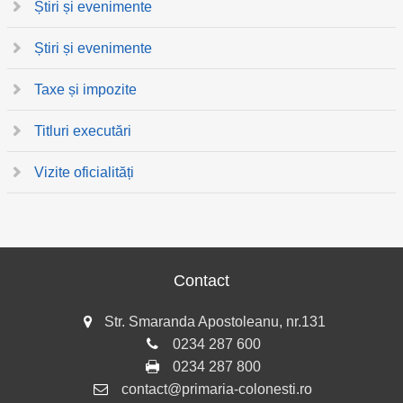
Știri și evenimente
Știri și evenimente
Taxe și impozite
Titluri executări
Vizite oficialități
Contact
Str. Smaranda Apostoleanu, nr.131
0234 287 600
0234 287 800
contact@primaria-colonesti.ro