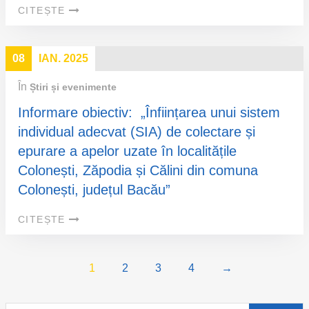
CITEȘTE
08
IAN. 2025
În
Știri și evenimente
Informare obiectiv: „Înființarea unui sistem
individual adecvat (SIA) de colectare și
epurare a apelor uzate în localitățile
Colonești, Zăpodia și Călini din comuna
Colonești, județul Bacău”
CITEȘTE
1
2
3
4
→