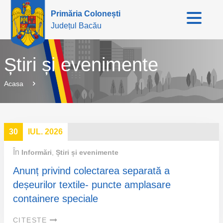
Primăria Colonești
Județul Bacău
Știri și evenimente
Acasa
30
IUL. 2026
În
Informări
,
Știri și evenimente
Anunț privind colectarea separată a
deșeurilor textile- puncte amplasare
containere speciale
CITEȘTE