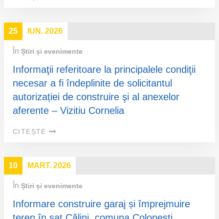
25
IUN. 2026
În
Știri și evenimente
Informaţii referitoare la principalele condiţii
necesar a fi îndeplinite de solicitantul
autorizației de construire şi al anexelor
aferente – Vizitiu Cornelia
CITEȘTE
10
MART. 2026
În
Știri și evenimente
Informare construire garaj și împrejmuire
teren în sat Călini, comuna Colonești,