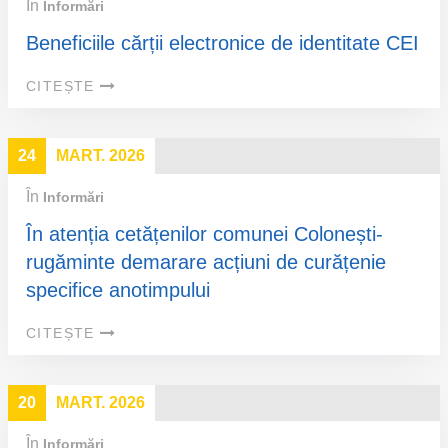
În
Informări
Beneficiile cărții electronice de identitate CEI
CITEȘTE
24
MART. 2026
În
Informări
În atenția cetățenilor comunei Colonești-
rugăminte demarare acțiuni de curățenie
specifice anotimpului
CITEȘTE
20
MART. 2026
În
Informări