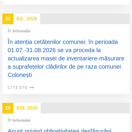
02
IUL. 2026
În
Informări
În atenția cetățenilor comunei: în perioada
01.07.-31.08.2026 se va proceda la
actualizarea masei de inventariere-măsurare
a suprafețelor clădirilor de pe raza comunei
Colonești
CITEȘTE
10
IUN. 2026
În
Informări
Anunț privind obligativitatea desfășurării