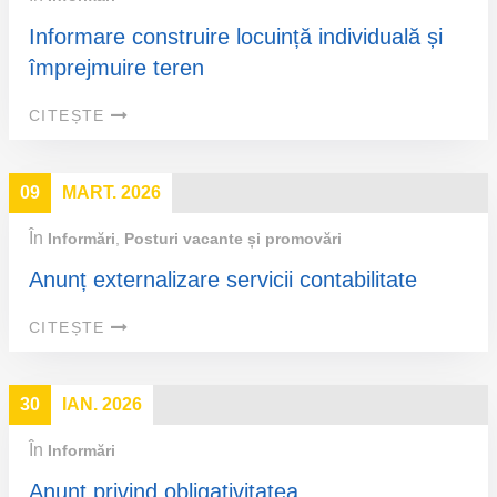
Informare construire locuință individuală și
împrejmuire teren
CITEȘTE
09
MART. 2026
În
Informări
,
Posturi vacante și promovări
Anunț externalizare servicii contabilitate
CITEȘTE
30
IAN. 2026
În
Informări
Anunț privind obligativitatea