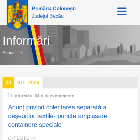
Primăria Colonești
Județul Bacău
Informări
Acasa
30
IUL. 2026
În
Informări
,
Știri și evenimente
Anunț privind colectarea separată a
deșeurilor textile- puncte amplasare
containere speciale
CITEȘTE