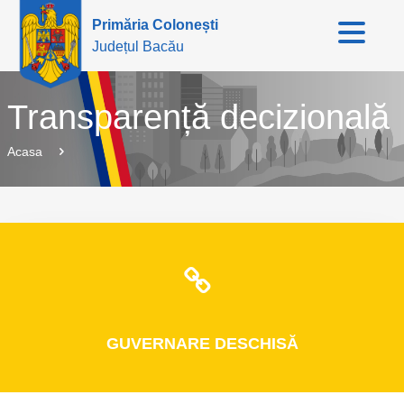
Primăria Colonești
Județul Bacău
Transparență decizională
Acasa
GUVERNARE
DESCHISĂ