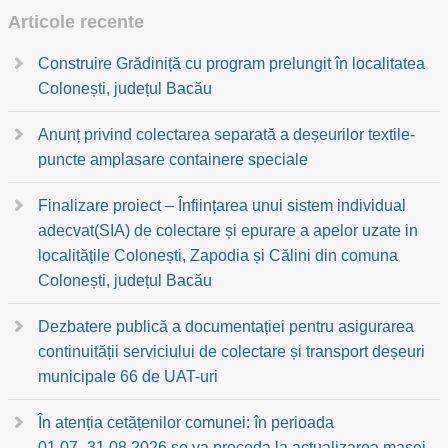
Articole recente
Construire Grădiniță cu program prelungit în localitatea
Colonești, județul Bacău
Anunț privind colectarea separată a deșeurilor textile-
puncte amplasare containere speciale
Finalizare proiect – Înființarea unui sistem individual
adecvat(SIA) de colectare și epurare a apelor uzate in
localitățile Colonești, Zapodia și Călini din comuna
Colonești, județul Bacău
Dezbatere publică a documentației pentru asigurarea
continuității serviciului de colectare și transport deșeuri
municipale 66 de UAT-uri
În atenția cetățenilor comunei: în perioada
01.07.-31.08.2026 se va proceda la actualizarea masei