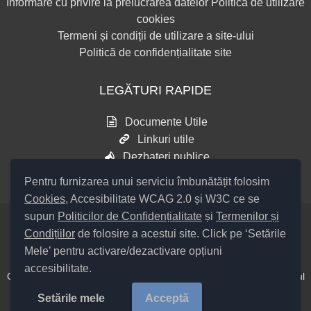
Informare cu privire la prelucrarea datelor
Politică de utilizare
cookies
Termeni și condiții de utilizare a site-ului
Politică de confidențialitate site
LEGĂTURI RAPIDE
Documente Utile
Linkuri utile
Dezbateri publice
Pentru furnizarea unui serviciu îmbunătățit folosim
Cookies
, Accesibilitate WCAG 2.0 și W3C ce se
supun
Politicilor de Confidențialitate
și
Termenilor și
Condițiilor
de folosire a acestui site. Click pe ‘Setările
Setări Cookies și Accesibilitate
Mele’ pentru activare/dezactivare opțiuni
accesibilitate.
Cod Județ 4 / Județul Bacău / Tipul UAT – 14 – C – Comună / Codul
SIRUTA al Unității Administrativ Teritoriale COMUNA Colonești
Setările mele
Acceptă
20368 /