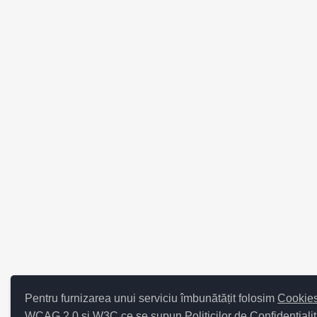
Pentru furnizarea unui serviciu îmbunătățit folosim
Cookie
WCAG 2.0 și W3C ce se supun
Politicilor de Confidențiali