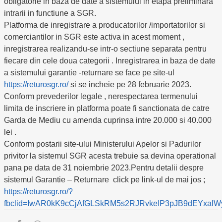
obligatorie in baza de date a sistemului in etapa preliminara
intrarii in functiune a SGR.
Platforma de inregistrare a producatorilor /importatorilor si
comerciantilor in SGR este activa in acest moment ,
inregistrarea realizandu-se intr-o sectiune separata pentru
fiecare din cele doua categorii . Inregistrarea in baza de date
a sistemului garantie -returnare se face pe site-ul
https://returosgr.ro/
si se incheie pe 28 februarie 2023.
Conform prevederilor legale , nerespectarea termenului
limita de inscriere in platforma poate fi sanctionata de catre
Garda de Mediu cu amenda cuprinsa intre 20.000 si 40.000
lei .
Conform postarii site-ului Ministerului Apelor si Padurilor
privitor la sistemul SGR acesta trebuie sa devina operational
pana pe data de 31 noiembrie 2023.Pentru detalii despre
sistemul Garantie – Returnare click pe link-ul de mai jos ;
https://returosgr.ro/?
fbclid=IwAR0kK9cCjAfGLSkRM5s2RJRvkeIP3pJB9dEYxal