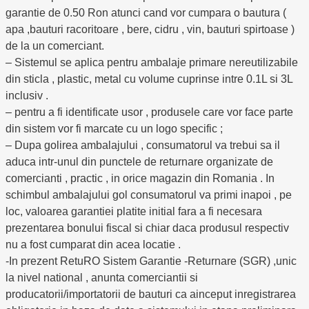
garantie de 0.50 Ron atunci cand vor cumpara o bautura (
apa ,bauturi racoritoare , bere, cidru , vin, bauturi spirtoase )
de la un comerciant.
– Sistemul se aplica pentru ambalaje primare nereutilizabile
din sticla , plastic, metal cu volume cuprinse intre 0.1L si 3L
inclusiv .
– pentru a fi identificate usor , produsele care vor face parte
din sistem vor fi marcate cu un logo specific ;
– Dupa golirea ambalajului , consumatorul va trebui sa il
aduca intr-unul din punctele de returnare organizate de
comercianti , practic , in orice magazin din Romania . In
schimbul ambalajului gol consumatorul va primi inapoi , pe
loc, valoarea garantiei platite initial fara a fi necesara
prezentarea bonului fiscal si chiar daca produsul respectiv
nu a fost cumparat din acea locatie .
-In prezent RetuRO Sistem Garantie -Returnare (SGR) ,unic
la nivel national , anunta comerciantii si
producatorii/importatorii de bauturi ca ainceput inregistrarea