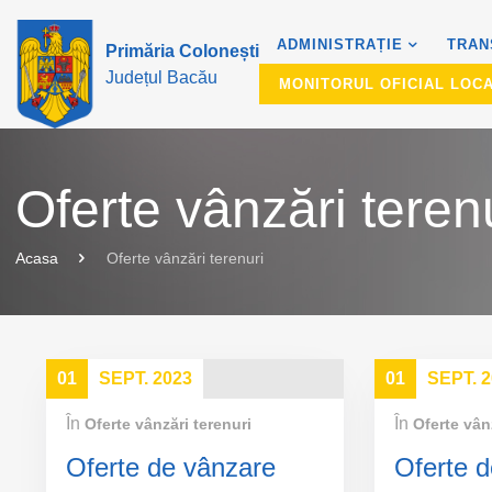
ADMINISTRAȚIE
TRAN
Primăria Colonești
Județul Bacău
MONITORUL OFICIAL LOC
Oferte vânzări teren
Acasa
Oferte vânzări terenuri
01
SEPT. 2023
01
SEPT. 
În
În
Oferte vânzări terenuri
Oferte vân
Oferte de vânzare
Oferte 