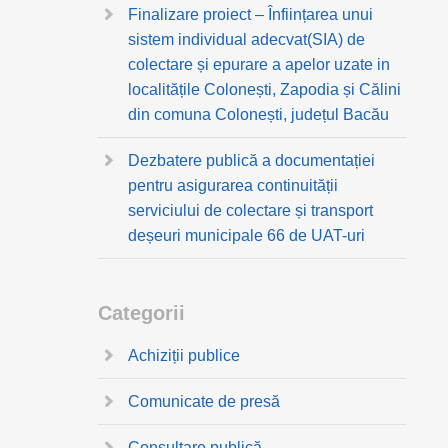
Finalizare proiect – Înființarea unui
sistem individual adecvat(SIA) de
colectare și epurare a apelor uzate in
localitățile Colonești, Zapodia și Călini
din comuna Colonești, județul Bacău
Dezbatere publică a documentației
pentru asigurarea continuității
serviciului de colectare și transport
deșeuri municipale 66 de UAT-uri
Categorii
Achiziții publice
Comunicate de presă
Consultare publică