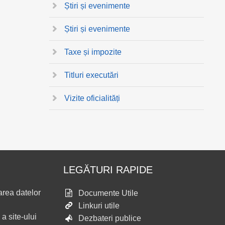
Știri și evenimente
Știri și evenimente
Taxe și impozite
Titluri executări
Vizite oficialități
LEGĂTURI RAPIDE
area datelor
Documente Utile
Linkuri utile
 a site-ului
Dezbateri publice