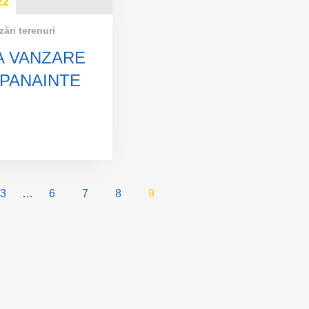
22
zări terenuri
A VANZARE
PANAINTE
3
…
6
7
8
9