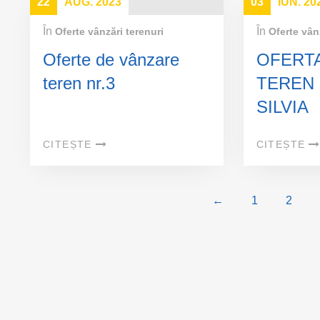
22
AUG. 2023
03
IUN. 20
În
În
Oferte vânzări terenuri
Oferte vân
Oferte de vânzare
OFERT
teren nr.3
TEREN 
SILVIA
CITEȘTE
CITEȘTE
←
1
2