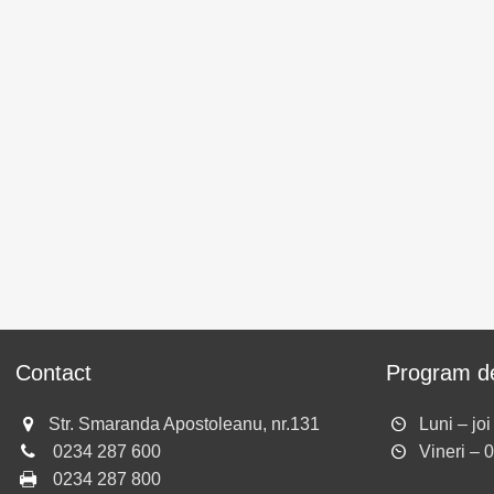
Contact
Program de
Str. Smaranda Apostoleanu, nr.131
Luni – jo
0234 287 600
Vineri – 
0234 287 800