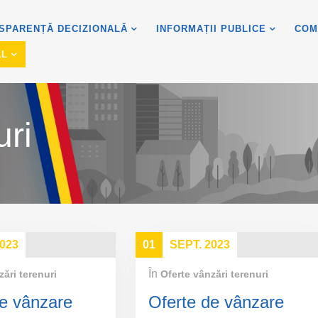
SPARENȚĂ DECIZIONALĂ
INFORMAȚII PUBLICE
COM
AL
uri
2023
01
SEPT. 2023
În
zări terenuri
Oferte vânzări terenuri
de vânzare
Oferte de vânzare