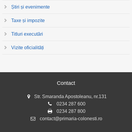
Știri și evenimente
Taxe și impozite
Titluri executări
Vizite oficialități
Contact
Str. Smaranda Apostoleanu, nr.131
0234 287 600
0234 287 800
contact@primaria-colonesti.ro