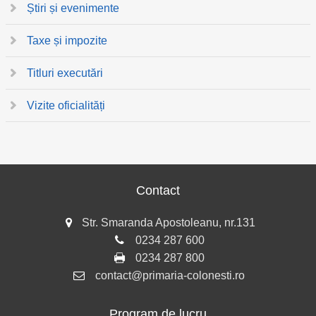
Știri și evenimente
Taxe și impozite
Titluri executări
Vizite oficialități
Contact
Str. Smaranda Apostoleanu, nr.131
0234 287 600
0234 287 800
contact@primaria-colonesti.ro
Program de lucru