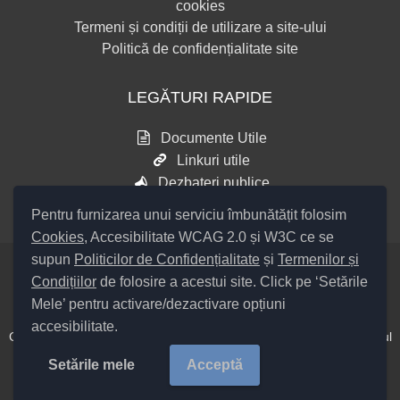
cookies
Termeni și condiții de utilizare a site-ului
Politică de confidențialitate site
LEGĂTURI RAPIDE
Documente Utile
Linkuri utile
Dezbateri publice
Pentru furnizarea unui serviciu îmbunătățit folosim
Cookies
, Accesibilitate WCAG 2.0 și W3C ce se
supun
Politicilor de Confidențialitate
și
Termenilor și
Condițiilor
de folosire a acestui site. Click pe ‘Setările
Setări Cookies și Accesibilitate
Mele’ pentru activare/dezactivare opțiuni
accesibilitate.
Cod Județ 4 / Județul Bacău / Tipul UAT – 14 – C – Comună / Codul
SIRUTA al Unității Administrativ Teritoriale COMUNA Colonești
Setările mele
Acceptă
20368 /
Copyright ©
2026
Primăria Colonești
județul Bacău