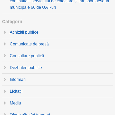
continuității serviciului de colectare și transport deșeuri
municipale 66 de UAT-uri
Categorii
Achiziții publice
Comunicate de presă
Consultare publică
Dezbateri publice
Informări
Licitații
Mediu
Oferte vânzări terenuri