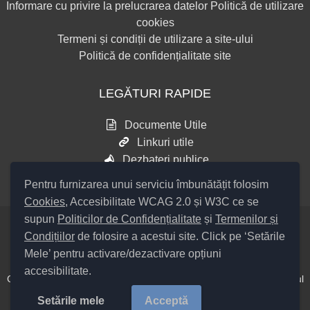
Informare cu privire la prelucrarea datelor
Politică de utilizare
cookies
Termeni și condiții de utilizare a site-ului
Politică de confidențialitate site
LEGĂTURI RAPIDE
Documente Utile
Linkuri utile
Dezbateri publice
Pentru furnizarea unui serviciu îmbunătățit folosim
Cookies
, Accesibilitate WCAG 2.0 și W3C ce se
supun
Politicilor de Confidențialitate
și
Termenilor și
Condițiilor
de folosire a acestui site. Click pe ‘Setările
Setări Cookies și Accesibilitate
Mele’ pentru activare/dezactivare opțiuni
accesibilitate.
Cod Județ 4 / Județul Bacău / Tipul UAT – 14 – C – Comună / Codul
SIRUTA al Unității Administrativ Teritoriale COMUNA Colonești
Setările mele
Acceptă
20368 /