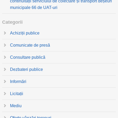
continuității serviciului de colectare și transport deșeuri
municipale 66 de UAT-uri
Categorii
Achiziții publice
Comunicate de presă
Consultare publică
Dezbateri publice
Informări
Licitații
Mediu
Oferte vânzări terenuri