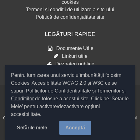
cookies
Termeni și condiții de utilizare a site-ului
Politică de confidențialitate site
LEGĂTURI RAPIDE
Documente Utile
Linkuri utile
Dezbateri publice
Pentru furnizarea unui serviciu îmbunătățit folosim
Cookies
, Accesibilitate WCAG 2.0 și W3C ce se
supun
Politicilor de Confidențialitate
și
Termenilor și
Condițiilor
de folosire a acestui site. Click pe ‘Setările
Setări Cookies și Accesibilitate
Mele’ pentru activare/dezactivare opțiuni
accesibilitate.
Cod Județ 4 / Județul Bacău / Tipul UAT – 14 – C – Comună / Codul
SIRUTA al Unității Administrativ Teritoriale COMUNA Colonești
Setările mele
Acceptă
20368 /
Copyright ©
2026
Primăria Colonești
județul Bacău